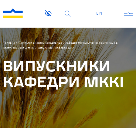
EN
Головна
/
Факультет дизайну середовища
/
Кафедра міжкультурної комунікації в
креативних індустріях
/
Випускники кафедри МККІ
ВИПУСКНИКИ
КАФЕДРИ МККІ