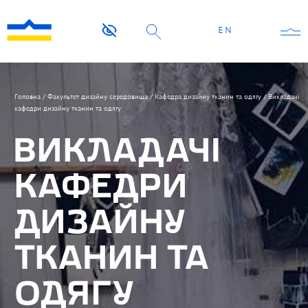
EN
Головна
/
Факультет дизайну середовища
/
Кафедра дизайну тканин та одягу
/
Викладачі
кафедри дизайну тканин та одягу
ВИКЛАДАЧІ
КАФЕДРИ
ДИЗАЙНУ
ТКАНИН ТА
ОДЯГУ