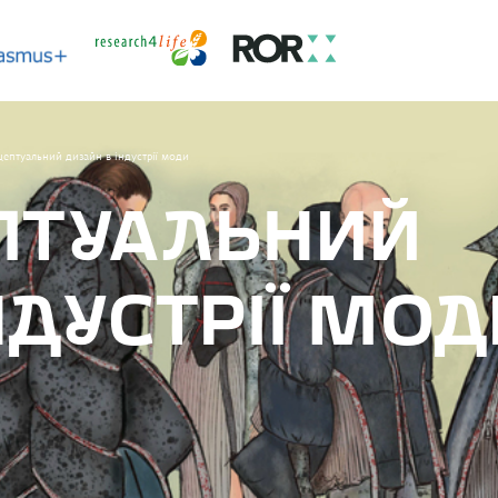
ептуальний дизайн в індустрії моди
ПТУАЛЬНИЙ
НДУСТРІЇ МОД