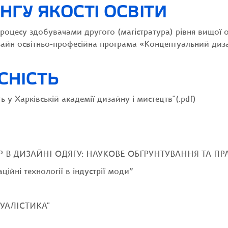
НГУ ЯКОСТІ ОСВІТИ
 процесу здобувачами другого (магістратура) рівня вищої
зайн освітньо-професійна програма «Концептуальний дизай
СНІСТЬ
 Харківській академії дизайну і мистецтв"(.pdf)
КОЛІР В ДИЗАЙНІ ОДЯГУ: НАУКОВЕ ОБҐРУНТУВАННЯ ТА 
ійні технології в індустрії моди”
ТУАЛІСТИКА"