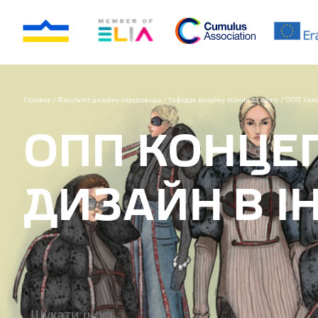
Головна
/
Факультет дизайну середовища
/
Кафедра дизайну тканин та одягу
/
ОПП Конц
ОПП КОНЦЕ
ДИЗАЙН В І