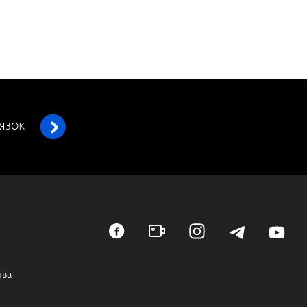
’ЯЗОК
тва