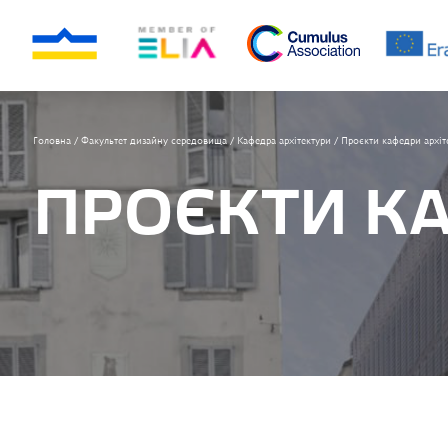
Головна
/
Факультет дизайну середовища
/
Кафедра архітектури
/
Проєкти кафедри архіт
ПРОЄКТИ К