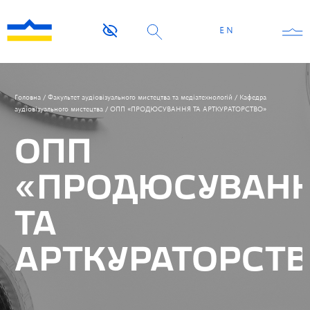
EN
Головна
/
Факультет аудіовізуального мистецтва та медіатехнологій
/
Кафедра
аудіовізуального мистецтва
/
ОПП «ПРОДЮСУВАННЯ ТА АРТКУРАТОРСТВО»
ОПП
«ПРОДЮСУВАН
ТА
АРТКУРАТОРСТ