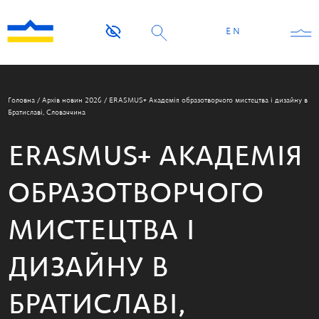
EN
Головна
/
Архів новин 2026
/
ERASMUS+ Академія образотворчого мистецтва і дизайну в
Братиславі, Словаччина
ERASMUS+ АКАДЕМІЯ
ОБРАЗОТВОРЧОГО
МИСТЕЦТВА І
ДИЗАЙНУ В
БРАТИСЛАВІ,