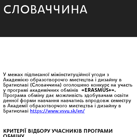
СЛОВАЧЧИНА
У межах підписаної міжінституційної угоди з
Академією образотворочго мистецтва і дизайну в
Братиславі (Словаччина) оголошено конкурс на участь
у програмі академічних обмінів
«
ERASMUS
+».
Програма обміну дає можливість здобувачам освіти
денної форми навчання навчатись впродовж семестру
в Академії образотворчого мистецтва і дизайну в
Братиславі
https://www.vsvu.sk/en/
КРИТЕРІЇ ВІДБОРУ УЧАСНИКІВ ПРОГРАМИ
ОБМІНУ