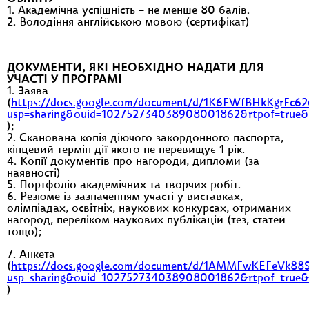
1. Академічна успішність – не менше 80 балів.
2. Володіння англійською мовою (сертифікат)
ДОКУМЕНТИ, ЯКІ НЕОБХІДНО
НАДАТИ
ДЛЯ
УЧАСТІ У ПРОГРАМІ
1. Заява
(
https://docs.google.com/document/d/1K6FWfBHkKgrFc
usp=sharing&ouid=102752734038908001862&rtpof=true&
);
2. Сканована копія діючого закордонного паспорта,
кінцевий термін дії якого не перевищує 1 рік.
4. Копії документів про нагороди, дипломи (за
наявності)
5. Портфоліо академічних та творчих робіт.
6. Резюме із зазначенням участі у виставках,
олімпіадах, освітніх, наукових конкурсах, отриманих
нагород, переліком наукових публікацій (тез, статей
тощо);
7. Анкета
(
https://docs.google.com/document/d/1AMMFwKEFeVk88
usp=sharing&ouid=102752734038908001862&rtpof=true&
)