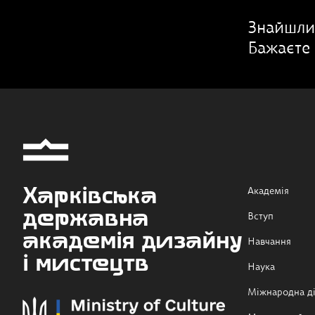
Знайшли
Бажаєте 
Харківська
Академія
державна
Вступ
академія дизайну
Навчання
і мистецтв
Наука
Міжнародна ді