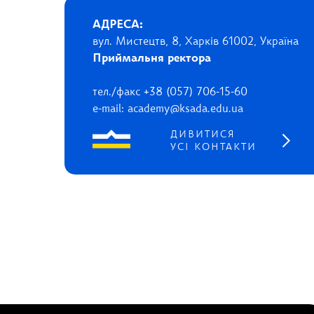
АДРЕСА:
вул. Мистецтв, 8, Харків 61002, Україна
Приймальня ректора
тел./факс +38 (057) 706-15-60
e-mail: academy@ksada.edu.ua
ДИВИТИСЯ
УСІ КОНТАКТИ