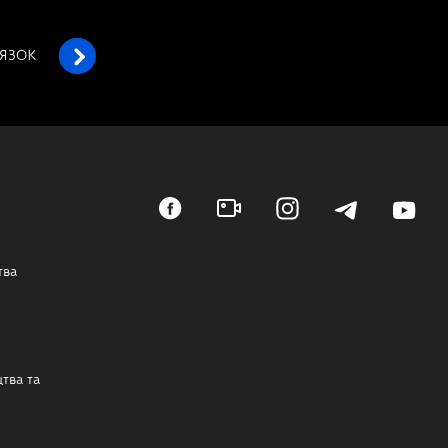
’ЯЗОК
тва
тва та