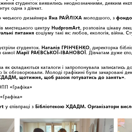
аження студенток виявились неоднозначними, деяким експ
нтує одна з дівчат.
о чеського дизайнера
Яна РАЙЛІХА
молодшого, з
фондов
тів мистецького центру
HudpromArt
, розповіла цікаву ле
уальні питання
соціуму такі як: любов, екологія, війна. 
устріли студенток.
Наталія ГРІНЧЕНКО
, директорка бібл
я
самої
Марії РАЄВСЬКОЇ-ІВАНОВОЇ
. Дівчатам дуже спо
ла як складаються каталоги і запропонувала записатись д
лено їх обговорювали. Молоді графікині були зачаровані
 ХДАДМ, щотижня, щоб разом готуватись до занять»
.
 ОПП «Графіка»
 «Графіка»
rt
у співпраці з
Бібліотекою ХДАДМ. Організатори вис