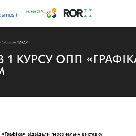
а бібліотекою ХДАДМ
В 1 КУРСУ ОПП «ГРАФІ
М
П
«Графіка»
відвідали персональну виставку