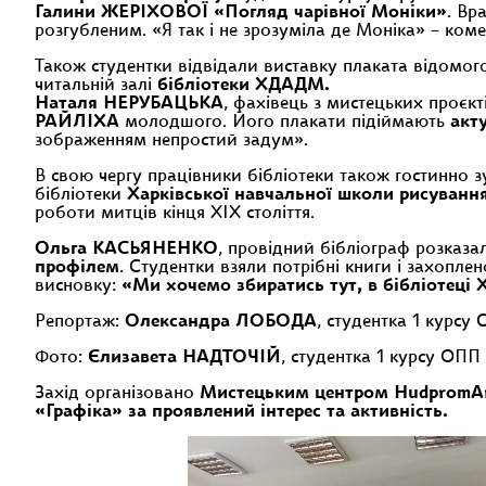
Галини ЖЕРІХОВОЇ «Погляд чарівної Моніки»
. Вр
розгубленим. «Я так і не зрозуміла де Моніка» − коме
Також студентки відвідали виставку плаката відомог
читальній залі
бібліотеки ХДАДМ.
Наталя НЕРУБАЦЬКА
, фахівець з мистецьких проєк
РАЙЛІХА
молодшого. Його плакати підіймають
акт
зображенням непростий задум».
В свою чергу працівники бібліотеки також гостинно з
бібліотеки
Харківської навчальної школи рисуванн
роботи митців кінця ХІХ століття.
Ольга КАСЬЯНЕНКО
, провідний бібліограф розказа
профілем
. Студентки взяли потрібні книги і захоп
висновку:
«Ми хочемо збиратись тут, в бібліотеці
Репортаж:
Олександра ЛОБОДА
, студентка 1 курсу
Фото:
Єлизавета НАДТОЧІЙ
, студентка 1 курсу ОПП
Захід організовано
Мистецьким центром HudpromA
«Графіка» за проявлений інтерес та активність.