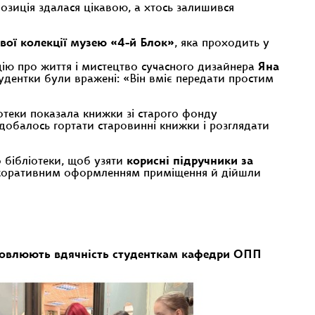
озиція здалася цікавою, а хтось залишився
ої колекції музею «4-й Блок»
, яка проходить у
кцію про життя і мистецтво сучасного дизайнера
Яна
Студентки були вражені: «Він вміє передати простим
іотеки показала книжки зі старого фонду
добалось гортати старовинні книжки і розглядати
о бібліотеки, щоб узяти
корисні підручники за
 декоративним оформленням приміщення й дійшли
ловлюють вдячність студенткам кафедри ОПП