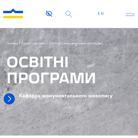
EN
Головна
/
Освітні програми
/
Стріт-арт і монументальне мистецтво
ОСВІТНІ
ПРОГРАМИ
Кафедра монументального живопису