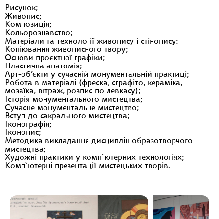
Рисунок;
Живопис;
Композиція;
Кольорознавство;
Матеріали та технології живопису і стінопису;
Копіювання живописного твору;
Основи проєктної графіки;
Пластична анатомія;
Арт-об’єкти у сучасній монументальній практиці;
Робота в матеріалі (фреска, сграфіто, кераміка,
мозаїка, вітраж, розпис по левкасу);
Історія монументального мистецтва;
Сучасне монументальне мистецтво;
Вступ до сакрального мистецтва;
Іконографія;
Іконопис;
Методика викладання дисциплін образотворчого
мистецтва;
Художні практики у комп`ютерних технологіях;
Комп`ютерні презентації мистецьких творів.