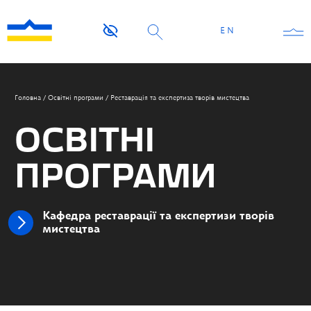
EN
Головна
/
Освітні програми
/
Реставрація та експертиза творів мистецтва
ОСВІТНІ
ПРОГРАМИ
Кафедра реставрації та експертизи творів
мистецтва