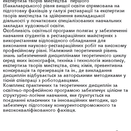
експертиза творів мистецтва" першого
(бакалаврського) рівня вищої освіти спрямована на
підготовку фахівців у галузі реставрації та експертизи
творів мистецтва та здійснення викладацької
діяльності у початкових спеціалізованих навчальних
закладах художньої освіти.
Особливість освітньої програми полягає у забезпеченні
навчання студентів в реставраційних майстернях з
використанням відповідного обладнання для
виконання науково-реставраційних робіт на високому
професійному рівні. Належний теоретичний рівень
знань забезпечений дисциплінами теоретичного циклу
серед яких іконографія, техніка і технологія живопису,
експертиза творів мистецтва, спец хімія, превентивна
консервація та презервація та ін., де викладання
дисциплін відбувається за авторськими методиками у
тісній співпраці з роботодавцями.
Комплекс практичних та теоретичних дисциплін за
освітньо-професійною програмою забезпечує цілісне та
структурно-логічне навчання, яке ґрунтується на
поєднанні класичних та інноваційних методик, що
забезпечує підготовку конкурентоспроможного та
висококваліфікованого фахівця.