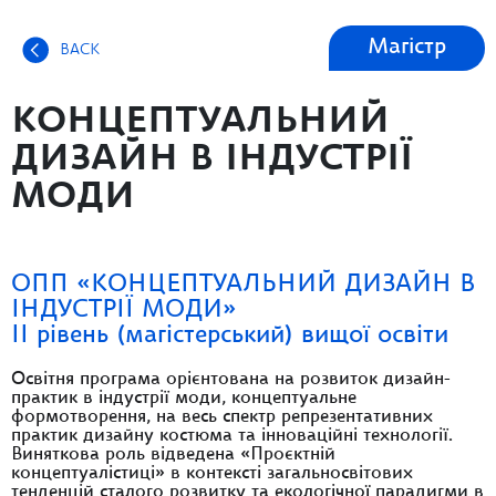
Магістр
BACK
КОНЦЕПТУАЛЬНИЙ
ДИЗАЙН В ІНДУСТРІЇ
МОДИ
ОПП «КОНЦЕПТУАЛЬНИЙ ДИЗАЙН В
ІНДУСТРІЇ МОДИ»
ІІ рівень (магістерський) вищої освіти
Освітня програма орієнтована на розвиток дизайн-
практик в індустрії моди, концептуальне
формотворення, на весь спектр репрезентативних
практик дизайну костюма та інноваційні технології.
Виняткова роль відведена «Проєктній
концептуалістиці» в контексті загальносвітових
тенденцій сталого розвитку та екологічної парадигми в