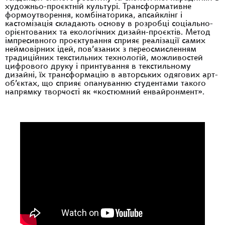
художньо-проєктній культурі. Трансформативне
формоутворення, комбінаторика, апсайклінг і
кастомізація складають основу в розробці соціально-
орієнтованих та екологічних дизайн-проєктів. Метод
імпресивного проєктування сприяє реалізації самих
неймовірних ідей, пов’язаних з переосмисленням
традиційних текстильних технологій, можливостей
цифрового друку і принтування в текстильному
дизайні, їх трансформацію в авторських одягових арт-
об’єктах, що сприяє опануванню студентами такого
напрямку творчості як «костюмний енвайронмент».