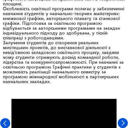
площині.
Особливість освітньої програми полягає у забезпеченні
навчання студентів у навчально-творчих майстернях:
книжкової графіки, авторського плакату та станкової
графіки. Підготовка за освітньою програмою
відбувається за авторськими програмами на засадах
індивідуального підходу до здобувача, у тісній
співпраці з роботодавцями.
Залучення студентів до створення реальних
мистецьких проектів, до виставкової діяльності є
невід’ємною складовою освітнього процесу, завдяки
чому студенти отримують досвід командної роботи,
лідерства та конкурентоспроможності. При навчанні за
освітньою програмою Графічні практики у студентів є
можливість реалізації навчального семестру за
програмою міжнародної мобільності в партнерських
навчальних закладах.