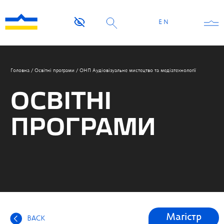
EN
Головна
/
Освітні програми
/
ОНП Аудіовізуальне мистецтво та медіатехнології
ОСВІТНІ
ПРОГРАМИ
Магістр
BACK