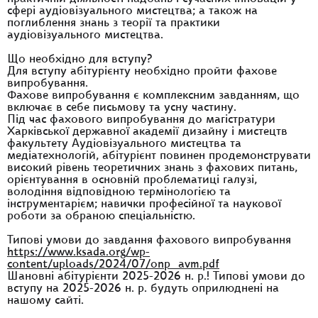
сфері аудіовізуального мистецтва; а також на
поглиблення знань з теорії та практики
аудіовізуального мистецтва.
Що необхідно для вступу?
Для вступу абітурієнту необхідно пройти фахове
випробування.
Фахове випробування є комплексним завданням, що
включає в себе письмову та усну частину.
Під час фахового випробування до магістратури
Харківської державної академії дизайну і мистецтв
факультету Аудіовізуального мистецтва та
медіатехнологій, абітурієнт повинен продемонструвати
високий рівень теоретичних знань з фахових питань,
орієнтування в основній проблематиці галузі,
володіння відповідною термінологією та
інструментарієм; навички професійної та наукової
роботи за обраною спеціальністю.
Типові умови до завдання фахового випробування
https://www.ksada.org/wp-
content/uploads/2024/07/onp_avm.pdf
Шановні абітурієнти 2025-2026 н. р.! Типові умови до
вступу на 2025-2026 н. р. будуть оприлюднені на
нашому сайті.