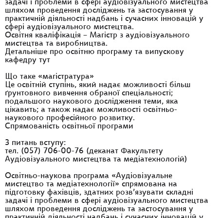
задачі і проблеми в сфері аудіовізуального мистецтва
шляхом проведення досліджень та застосування у
практичній діяльності надбань і сучасних інновацій у
сфері аудіовізуального мистецтва.
Освітня кваліфікація – Магістр з аудіовізуального
мистецтва та виробництва.
Детальніше про освітню програму та випускову
кафедру тут
Що таке «магістратура»
Це освітній ступінь, який надає можливості більш
ґрунтовного вивчення обраної спеціальності;
подальшого наукового дослідження теми, яка
цікавить; а також надає можливості освітньо-
наукового професійного розвитку.
Спрямованість освітньої програми
З питань вступу:
тел. (057) 706-00-76 (деканат Факультету
Аудіовізуального мистецтва та медіатехнологій)
Освітньо-наукова програма «Аудіовізуальне
мистецтво та медіатехнології» спрямована на
підготовку фахівців, здатних розв’язувати складні
задачі і проблеми в сфері аудіовізуального мистецтва
шляхом проведення досліджень та застосування у
практичній діяльності надбань і сучасних інновацій у