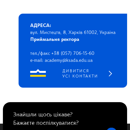
АДРЕСА:
вул. Мистецтв, 8, Харків 61002, Україна
Приймальня ректора
тел./факс +38 (057) 706-15-60
e-mail: academy@ksada.edu.ua
ДИВИТИСЯ
УСІ КОНТАКТИ
Знайшли щось цікаве?
Бажаєте поспілкуватися?