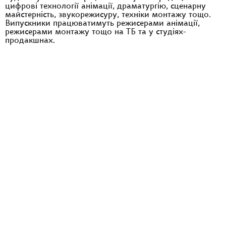
цифрові технології анімації, драматургію, сценарну
майстерність, звукорежисуру, техніки монтажу тощо.
Випускники працюватимуть режисерами анімації,
режисерами монтажу тощо на ТБ та у студіях-
продакшнах.