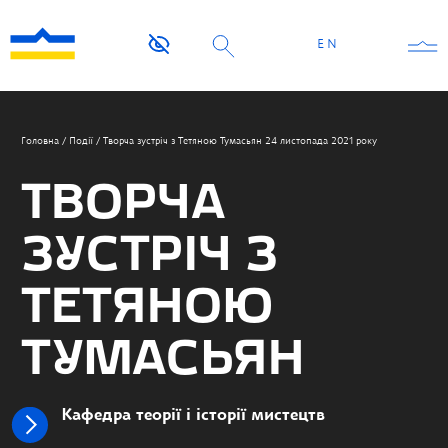
EN
Головна
/
Події
/
Творча зустріч з Тетяною Тумасьян 24 листопада 2021 року
ТВОРЧА
ЗУСТРІЧ З
ТЕТЯНОЮ
ТУМАСЬЯН
Кафедра теорії і історії мистецтв