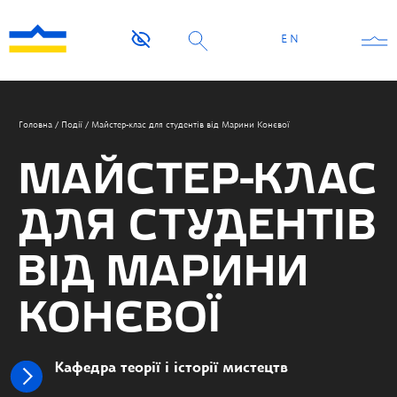
EN
Головна
/
Події
/
Майстер-клас для студентів від Марини Конєвої
МАЙСТЕР-КЛАС
ДЛЯ СТУДЕНТІВ
ВІД МАРИНИ
КОНЄВОЇ
Кафедра теорії і історії мистецтв