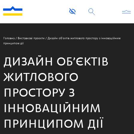
Головна
/
Виставкові проєкти
/
Дизайн об’єктів житлового простору з інноваційним
принципом дії
ДИЗАЙН ОБ’ЄКТІВ
ЖИТЛОВОГО
ПРОСТОРУ З
ІННОВАЦІЙНИМ
ПРИНЦИПОМ ДІЇ