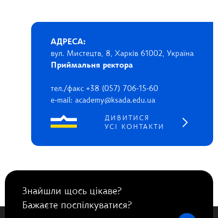
АДРЕСА:
вул. Мистецтв, 8, Харків 61002, Україна
Приймальня ректора
тел./факс +38 (057) 706-15-60
e-mail: academy@ksada.edu.ua
ДИВИТИСЯ
УСІ КОНТАКТИ
Знайшли щось цікаве?
Бажаєте поспілкуватися?