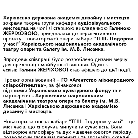
Харківська державна академія дизайну і мистецтв
,
зокрема творча група кафедри
аудіовізуального
мистецтва
на чолі зі старшою викладачкою
Галиною
ЖЕРІХОВОЮ
, приєдналася до перспективного
проєкту – новаторської опери-кабаре
“ТГШ. Подорож
у часі” Харківського національного академічного
театру опери та балету ім. М.В. Лисенка
.
Впродовж співпраці було розроблено дизайн мерчу
для презентації майбутньої вистави. Один з
ескізів
Галини ЖЕРІХОВОЇ
став афішею до цієї події.
Проєкт організований –
ГО «Агентство міжнародного
співробітництва»
, за фінансової
підтримки
Українського культурного фонду
та в
партнерстві з
Харківським національним
академічним театром опери та балету ім. М.В.
Лисенка
і
Харківською державною академією
дизайну і мистецтв
.
Новаторська опера-кабаре “ТГШ. Подорож у часі” – це
міст часів, що сполучає минуле та сучасність. Вона
відтворює атмосферу та дух «шевченкового» періоду,
дозволяючи глядачам пережити та зрозуміти складні