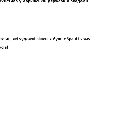
ахистила у Харківській державній академії
овці, які художні рішення були обрані і чому.
сів!