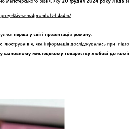
 магістерського рівня, яку
20 грудня 2024 року Лада з
-proyektiv-u-hudpromloft-hdadm/
булась
перша у світі презентація роману
.
с ілюстрування, яка інформація досліджувалась при підгот
му шановному мистецькому товариству любові до комік