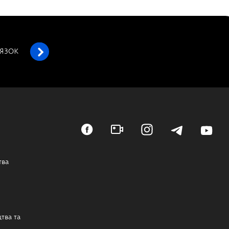
’ЯЗОК
тва
тва та