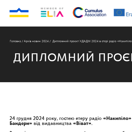
Головна
/
Архів новин 2024
/
Дипломний проєкт ХДАДМ 2024 в етері радіо «Накипіло
ДИПЛОМНИЙ ПРОЄКТ 
24 грудня 2024 року, гостею етеру радіо
«Накипіло»
Бандери»
від видавництва
«Віват»
.