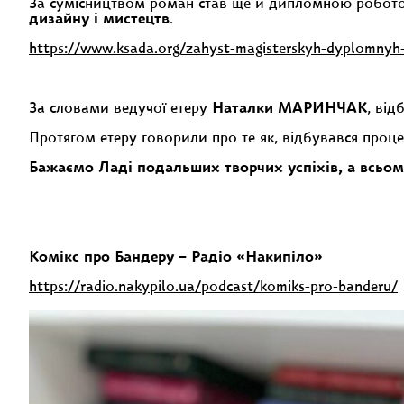
За сумісництвом роман став ще й дипломною роботою
дизайну і мистецтв
.
https://www.ksada.org/zahyst-magisterskyh-dyplomnyh
За словами ведучої етеру
Наталки МАРИНЧАК
, від
Протягом етеру говорили про те як, відбувався проце
Бажаємо Ладі подальших творчих успіхів, а всьо
Комікс про Бандеру – Радіо «Накипіло»
https://radio.nakypilo.ua/podcast/komiks-pro-banderu/