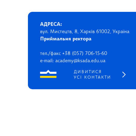
АДРЕСА:
вул. Мистецтв, 8, Харків 61002, Україна
Приймальня ректора
тел./факс +38 (057) 706-15-60
e-mail: academy@ksada.edu.ua
ДИВИТИСЯ
УСІ КОНТАКТИ