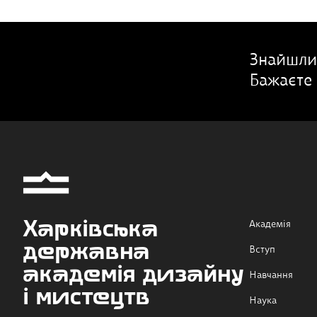
Знайшли
Бажаєте 
Харківська
Академія
державна
Вступ
академія дизайну
Навчання
і мистецтв
Наука