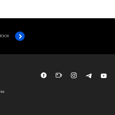
’ЯЗОК
тва