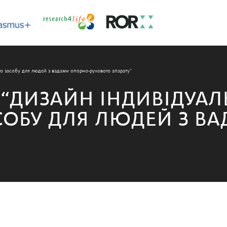
о засобу для людей з вадами опорно-рухового апарату”
“ДИЗАЙН ІНДИВІДУАЛ
СОБУ ДЛЯ ЛЮДЕЙ З В