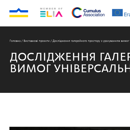
Головна
/
Виставкові проєкти
/
Дослідження галерейного простору з урахуванням вимог 
ДОСЛІДЖЕННЯ ГАЛЕ
ВИМОГ УНІВЕРСАЛЬ