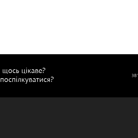
 щось цікаве?
ЗВ
поспілкуватися?