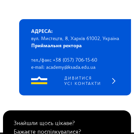
АДРЕСА:
вул. Мистецтв, 8, Харків 61002, Україна
Приймальня ректора
тел./факс +38 (057) 706-15-60
e-mail: academy@ksada.edu.ua
ДИВИТИСЯ
УСІ КОНТАКТИ
Знайшли щось цікаве?
Бажаєте поспілкуватися?