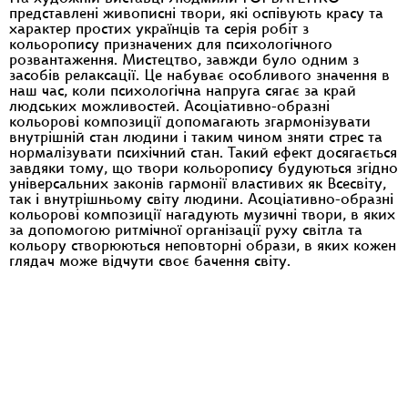
представлені живописні твори, які оспівують красу та
характер простих українців та серія робіт з
кольоропису призначених для психологічного
розвантаження. Мистецтво, завжди було одним з
засобів релаксації. Це набуває особливого значення в
наш час, коли психологічна напруга сягає за край
людських можливостей. Асоціативно-образні
кольорові композиції допомагають згармонізувати
внутрішній стан людини і таким чином зняти стрес та
нормалізувати психічний стан. Такий ефект досягається
завдяки тому, що твори кольоропису будуються згідно
універсальних законів гармонії властивих як Всесвіту,
так і внутрішньому світу людини. Асоціативно-образні
кольорові композиції нагадують музичні твори, в яких
за допомогою ритмічної організації руху світла та
кольору створюються неповторні образи, в яких кожен
глядач може відчути своє бачення світу.