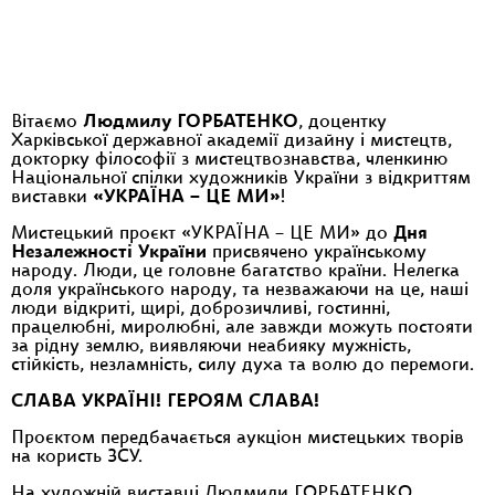
Вітаємо
Людмилу ГОРБАТЕНКО
, доцентку
Харківської державної академії дизайну і мистецтв,
докторку філософії з мистецтвознавства, членкиню
Національної спілки художників України з відкриттям
виставки
«УКРАЇНА – ЦЕ МИ»
!
️Мистецький проєкт «УКРАЇНА – ЦЕ МИ» до
Дня
Незалежності України
присвячено українському
народу. Люди, це головне багатство країни. Нелегка
доля українського народу, та незважаючи на це, наші
люди відкриті, щирі, доброзичливі, гостинні,
працелюбні, миролюбні, але завжди можуть постояти
за рідну землю, виявляючи неабияку мужність,
стійкість, незламність, силу духа та волю до перемоги.
СЛАВА УКРАЇНІ! ГЕРОЯМ СЛАВА!
Проєктом передбачається аукціон мистецьких творів
на користь ЗСУ.
️На художній виставці Людмили ГОРБАТЕНКО