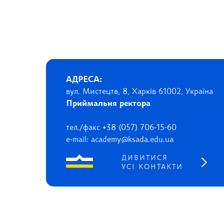
АДРЕСА:
вул. Мистецтв, 8, Харків 61002, Україна
Приймальня ректора
тел./факс +38 (057) 706-15-60
e-mail: academy@ksada.edu.ua
ДИВИТИСЯ
УСІ КОНТАКТИ