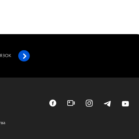
’ЯЗОК
тва