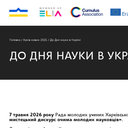
Головна
/
Архів новин 2026
/
До Дня науки в Україні
ДО ДНЯ НАУКИ В УКР
7 травня 2026 року
Рада молодих учених Харківсько
мистецький дискурс очима молодих науковців»
.