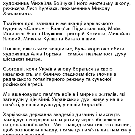
художника Михайла Бойчука і його мистецьку школу,
режисера Леся Курбаса, письменника Миколу
Хвильового.
Трагічної долі зазнали й мешканці харківського
будинку «Слово» — Валер’ян Підмогильний, Майк
Йогансен, Євген Плужник, Григорій Косинка, Михайло
Яловий, Микола Куліш та багато інших.
Пізніше, вже в часи «відлиги», була жорстоко вбита
художниця Алла Горська — символ незламності духу
шістдесятництва.
Сьогодні, коли Україна знову бореться за свою
незалежність, ми бачимо спадкоємність злочинів
радянського тоталітарного режиму та сучасної
російської агресії.
Ми вшановуємо пам’ять воїнів і мирних жителів, які
загинули у цій війні. Український дух живе у нашій
пам’яті, у нашій культурі, у нашій боротьбі.
Харківська державна академія дизайну і мистецтв
засвідчує неперервність спротиву через збереження
національної пам’яті. Ми є нащадками тих, хто вижив,
щоб розповісти правду, і саме ця пам’ять дає нам силу