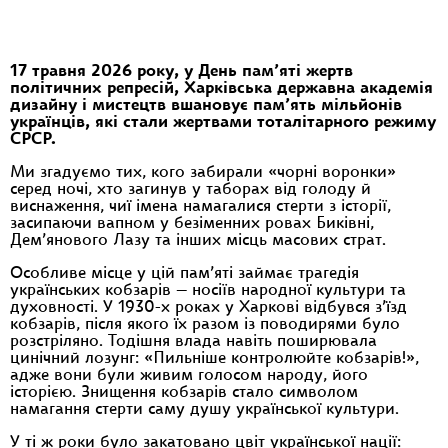
17 травня 2026 року, у День пам’яті жертв
політичних репресій, Харківська державна академія
дизайну і мистецтв вшановує пам’ять мільйонів
українців, які стали жертвами тоталітарного режиму
СРСР.
Ми згадуємо тих, кого забирали «чорні воронки»
серед ночі, хто загинув у таборах від голоду й
виснаження, чиї імена намагалися стерти з історії,
засипаючи вапном у безіменних ровах Биківні,
Дем’янового Лазу та інших місць масових страт.
Особливе місце у цій пам’яті займає трагедія
українських кобзарів — носіїв народної культури та
духовності. У 1930-х роках у Харкові відбувся з’їзд
кобзарів, після якого їх разом із поводирями було
розстріляно. Тодішня влада навіть поширювала
цинічний лозунг: «Пильніше контролюйте кобзарів!»,
адже вони були живим голосом народу, його
історією. Знищення кобзарів стало символом
намагання стерти саму душу української культури.
У ті ж роки було закатовано цвіт української нації: