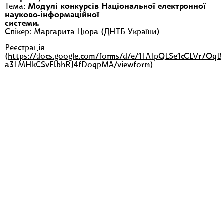
Тема:
Модулі конкурсів Національної електронної
науково-інформаційної
системи.
Спікер: Маргарита Цюра (ДНТБ України)
Реєстрація
(
https://docs.google.com/forms/d/e/1FAIpQLSe1cCLVr7O
a3LMHkCSvFlbhRJ4fDoqpMA/viewform
)