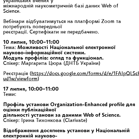
українських вчених у
міжнародній наукометричній базі даних Web of
Science.
Вебінари відбуватимуться на платформі Zoom та
потребують попередньої
реєстрації. Сертифікати не передбачено.
10 липня, 10:00–11:00
Тема:
Можливості Національної електронної
науково-інформаційної системи.
Модуль профілів: огляд та функціонал.
Спікер: Маргарита Цюра (ДНТБ України)
Реєстрація (
https://docs.google.com/forms/d/e/1FAIp
ud1w/viewform
)
17 липня, 10:00–11:00
Теми:
Профіль установи Organization-Enhanced profile для
оцінки публікаційної
діяльності установи за даними Web of Science.
Спікер: Ірина Тихонкова (Clarivate)
Відображення досягнень установи у Національній
електронній науково-