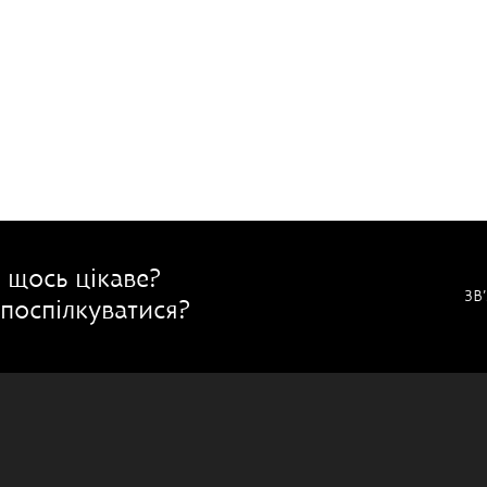
 щось цікаве?
ЗВ
поспілкуватися?