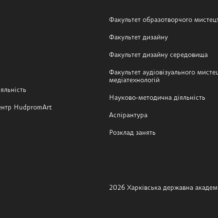
Факультет образотворчого мистец
Факультет дизайну
Факультет дизайну середовища
Факультет аудіовізуального мистец
медіатехнологій
яльність
Науково-методична діяльність
ентр HudpromArt
Аспірантура
Розклад занять
2026 Харківська державна академі