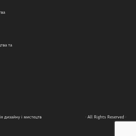
тва
тва та
я дизайну і мистецтв
· All Rights Reserved ·