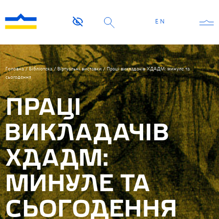
EN
Головна
/
Бібліотека
/
Віртуальні виставки
/
Праці викладачів ХДАДМ: минуле та
сьогодення
ПРАЦІ
ВИКЛАДАЧІВ
ХДАДМ:
МИНУЛЕ ТА
СЬОГОДЕННЯ