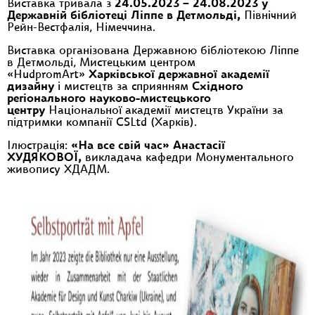
Виставка тривала з
24.05.2023 – 24.08.2023 у
Державній бібліотеці Ліппе в Детмольді,
Північний
Рейн-Вестфалія, Німеччина.
Виставка організована Державною бібліотекою Ліппе
в Детмольді, Мистецьким центром
«HudpromArt»
Харківської державної академії
дизайну
і мистецтв за сприянням
Східного
регіонального науково-мистецького
центру
Національної академії мистецтв України за
підтримки компанії СSLtd (Харків).
Ілюстрація:
«На все свій час» Анастасії
ХУДЯКОВОЇ,
викладача кафедри Монументального
живопису ХДАДМ.