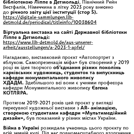
бібліотекою Ліппе в Детмольді
, Північний Рейн
Вестфалія, Німеччина в літку 2023 року внесено
до
річного звіту цієї інституції (стор 5).
https://digitale-sammlungen.llb-
detmold.de/periodical/titleinfo/10038604
Віртуальна виставка на сайті Державної бібліотеки
Ліппе в Детмольді:
https://www.llb-detmold.de/aus-unserer-
arbeit/ausstellungen/a-2023-1-apfel/
Нагадаємо, виставковий проєкт «Автопортрет з
яблуком. Самопрезенація міфа» був створений у 2019
році як ідея творчого
об’єднання різних поколінь
харківських художниць, студенток та випускниць
кафедри монументального живопису
ХДАДМ.
Здебільшого всі вони є учнями професора
кафедри Монументального живопису
Євгена
КОТЛЯРА.
Протягом 2019-2021 років цей проєкт у вигляді
пересувної художньої виставки з
AR- анімацією,
створеною студентами кафедри «Мультимедійний
дизайн»,
був показаний у різних містах України.
Війна в Україні
розкидала учасниць цього проєкту по
всій земній кулі. Під час повномасштабного вторгнення