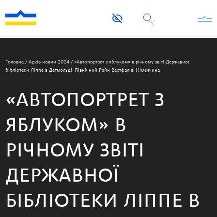
Головна
/
Архів новин 2024
/
«Автопортрет з яблуком» в річному звіті Державної
бібліотеки Ліппе в Детмольді, Північний Рейн Вестфалія, Німеччина
«АВТОПОРТРЕТ З
ЯБЛУКОМ» В
РІЧНОМУ ЗВІТІ
ДЕРЖАВНОЇ
БІБЛІОТЕКИ ЛІППЕ В