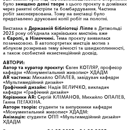
було
знищено деякі твори
з цього проєкту в домівках
через ракетні обстріли та бомбардування. Частина
робіт законсервована. Тому на виставці було
представлено друковані копії робіт на полотні.
Виставка в
Державній бібліотеці Ліппе
в Детмольді
2023 року об’єднала харківських мисткінь вже
в
Європі, в Німеччині.
Тема проєкту виявилася
позачасовою. В автопортретах мистців мотив з
яблуком розкривав тему вічності та швидкоплинності,
а також особистий екзистенційний досвід.
АВТОРИ:
Автор та куратор проєкту:
Євген КОТЛЯР, професор
кафедри «Монументальний живопис» ХДАДМ
AR частина:
Михайло ОПАЛЕВ, завідувач кафедри
«Мультимедійний дизайн»
Графічний дизайн:
Надія ВЕЛИЧКО, викладач
кафедри «Графічний дизайн»
Керівники AR:
Сергій КЛІМАНОВ, Михайло ОПАЛЕВ,
Ганна ПЕГАХІНА.
Автори творів:
студенти та випускники кафедри
«Монументальний живопис» ХДАДМ:
Анімація:
студенти ОПП «Мультимедійний дизайн»
ХДАДМ