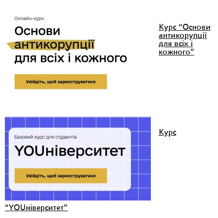
Курс “Основи
антикорупції
для всіх і
кожного”
Курс
“YOUніверситет”