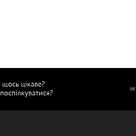
 щось цікаве?
ЗВ
поспілкуватися?