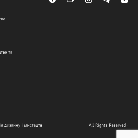
тва
тва та
я дизайну і мистецтв
· All Rights Reserved ·