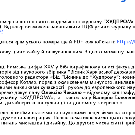
номер нашого нового академічного журналу “
ХУДПРОМ: У
)
. Відтепер ви можете завантажити ПДФ усього журналу н
93
ться крім усього номера ще й PDF кожної статті:
https:/
товку цього сайту й опікування ним. З цього моменту на
ці. Римська цифра XXV у бібліографічному описі фіксує
торія від наукового збірника “Вісник Харківської державн
 головного редактора «Від “Вісника до “Худпрому”: новий
Професор Котляр, поряд з осмисленням минулого, виклада
овими викликами сучасності і рухом до європейського на
кремо дякує пану
Олексію Чекалю
– відомому каліграфу,
о дизайну «ХУДПРОМУ», а також пану
Валерію Гальчен
и, дизайнерські консультації та допомогу з версткою.
ег зі своїми статтями та науковими рецензіями на стор
 думок та ілюстраціях. Перше тематичне число цього рок
питань мистецтва і дизайну. До другого числа статті при