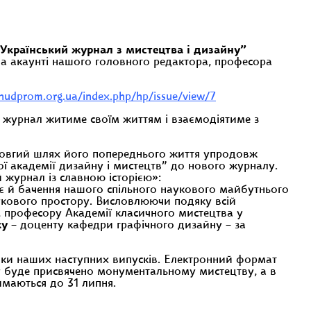
країнський журнал з мистецтва і дизайну”
а акаунті нашого головного редактора, професора
/hudprom.org.ua/index.php/hp/issue/view/7
ш журнал житиме своїм життям і взаємодіятиме з
 довгий шлях його попереднього життя упродовж
ої академії дизайну і мистецтв” до нового журналу.
 журнал із славною історією»:
є й бачення нашого спільного наукового майбутнього
укового простору. Висловлюючи подяку всій
 професору Академії класичного мистецтва у
ку
– доценту кафедри графічного дизайну – за
інки наших наступних випусків. Електронний формат
у буде присвячено монументальному мистецтву, а в
ймаються до 31 липня.