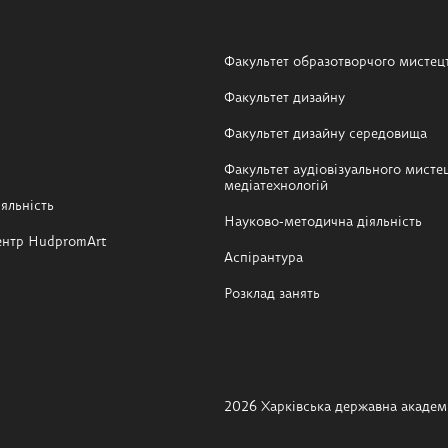
Факультет образотворчого мистец
Факультет дизайну
Факультет дизайну середовища
Факультет аудіовізуального мистец
медіатехнологій
яльність
Науково-методична діяльність
ентр HudpromArt
Аспірантура
Розклад занять
2026 Харківська державна академі