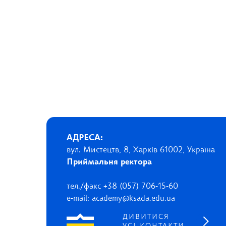
АДРЕСА:
вул. Мистецтв, 8, Харків 61002, Україна
Приймальня ректора
тел./факс +38 (057) 706-15-60
e-mail: academy@ksada.edu.ua
ДИВИТИСЯ