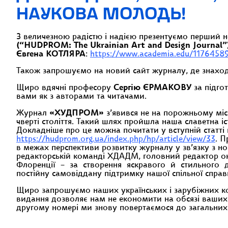
НАУКОВА МОЛОДЬ!
З величезною радістю і надією презентуємо перший 
(“HUDPROM: The Ukrainian Art and Design Journal”
Євгена КОТЛЯРА
:
https://www.academia.edu/1176458
Також запрошуємо на новий сайт журналу, де знаходи
Щиро вдячні професору
Сергію ЄРМАКОВУ
за підго
вами як з авторами та читачами.
Журнал
«ХУДПРОМ»
з’явився не на порожньому міс
чверті століття. Такий шлях пройшла наша славетна іс
Докладніше про це можна почитати у вступній статті
https://hudprom.org.ua/index.php/hp/article/view/33
. 
в межах перспективи розвитку журналу у зв’язку з н
редакторській команді ХДАДМ, головний редактор о
Флоренції – за створення яскравого й стильног
постійну самовіддану підтримку нашої спільної справ
Щиро запрошуємо наших українських і зарубіжних кол
видання дозволяє нам не економити на обсязі ваших
другому номері ми знову повертаємося до загальних 