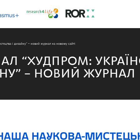
тецтва і дизайну” – новий журнал на новому сайті
АЛ “ХУДПРОМ: УКРАЇН
НУ” – НОВИЙ ЖУРНАЛ
, НАША НАУКОВА-МИСТЕЦЬ