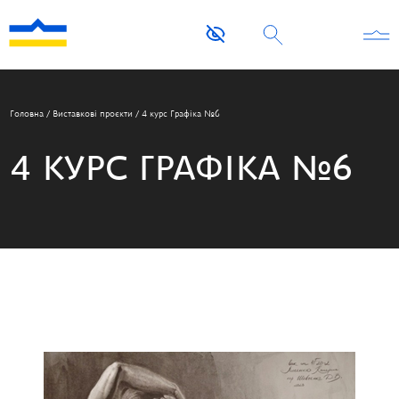
Головна
/
Виставкові проєкти
/
4 курс Графіка №6
4 КУРС ГРАФІКА №6