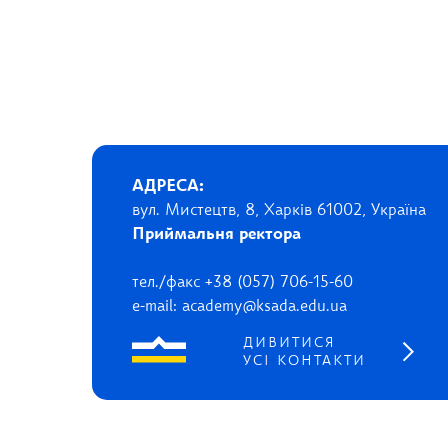
АДРЕСА:
вул. Мистецтв, 8, Харків 61002, Україна
Приймальня ректора
тел./факс +38 (057) 706-15-60
e-mail: academy@ksada.edu.ua
ДИВИТИСЯ
УСІ КОНТАКТИ