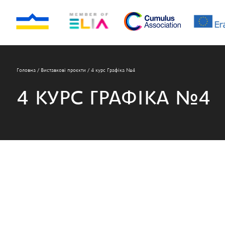
Головна
/
Виставкові проєкти
/
4 курс Графіка №4
4 КУРС ГРАФІКА №4