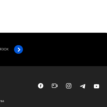
’ЯЗОК
тва