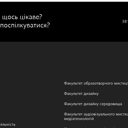
 щось цікаве?
ЗВ
поспілкуватися?
Факультет образотворчого мистец
Факультет дизайну
Факультет дизайну середовища
Факультет аудіовізуального мистец
медіатехнологій
яльність