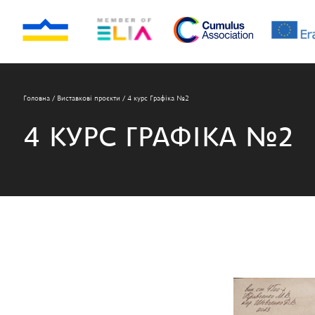
Головна
/
Виставкові проєкти
/
4 курс Графіка №2
4 КУРС ГРАФІКА №2