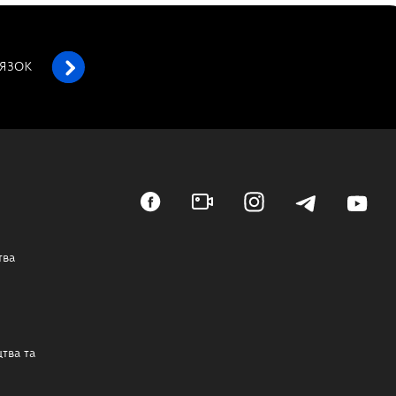
’ЯЗОК
тва
тва та