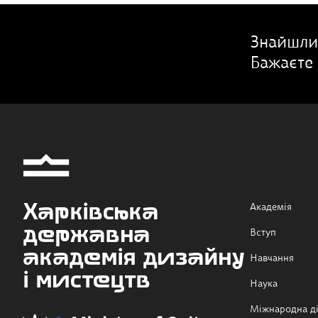
Знайшли
Бажаєте 
Харківська
Академія
державна
Вступ
академія дизайну
Навчання
і мистецтв
Наука
Міжнародна ді