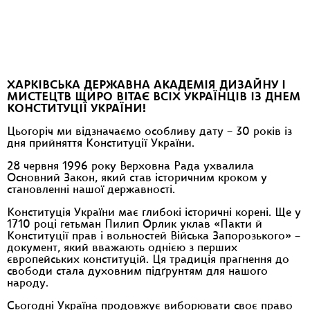
ХАРКІВСЬКА ДЕРЖАВНА АКАДЕМІЯ ДИЗАЙНУ І
МИСТЕЦТВ
ЩИРО ВІТАЄ ВСІХ УКРАЇНЦІВ ІЗ ДНЕМ
КОНСТИТУЦІЇ УКРАЇНИ!
Цьогоріч ми відзначаємо особливу дату – 30 років із
дня прийняття Конституції України.
28 червня 1996 року Верховна Рада ухвалила
Основний Закон, який став історичним кроком у
становленні нашої державності.
Конституція України має глибокі історичні корені. Ще у
1710 році гетьман Пилип Орлик уклав «Пакти й
Конституції прав і вольностей Війська Запорозького» –
документ, який вважають однією з перших
європейських конституцій. Ця традиція прагнення до
свободи стала духовним підґрунтям для нашого
народу.
Сьогодні Україна продовжує виборювати своє право