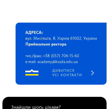
АДРЕСА:
вул. Мистецтв, 8, Харків 61002, Україна
Приймальня ректора
тел./факс +38 (057) 706-15-60
e-mail: academy@ksada.edu.ua
ДИВИТИСЯ
УСІ КОНТАКТИ
Знайшли щось цікаве?