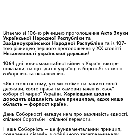
Вітаємо зі 106-ю річницею проголошення
Акта Злуки
Української Народної Республіки та
Західноукраїнської Народної Республіки
та із 107-
тою річницею першого проголошення у XX столітті
Незалежності української держави
!
1064 дні повномасштабної війни в Україні вкотре
показали, на що здатні українці в боротьбі за свою
соборність та незалежність.
«Як і століття тому, усі ми стоїмо на захисті своєї
держави, свого права на самовизначення, своєї
соборної мирної України.
Харківщина щодня
доводить відданість цим принципам, адже наша
область — форпост країни
.
День Соборності нагадує нам про важливість єдності,
спільної боротьби і спільної перемоги.
Наша Соборність — це фундаментальний принцип,
доведений діями!», з офіційного телеграм-каналу