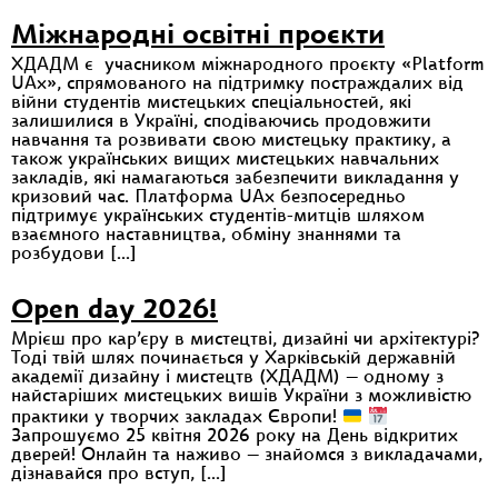
Міжнародні освітні проєкти
ХДАДМ є учасником міжнародного проєкту «Platform
UAx», спрямованого на підтримку постраждалих від
війни студентів мистецьких спеціальностей, які
залишилися в Україні, сподіваючись продовжити
навчання та розвивати свою мистецьку практику, а
також українських вищих мистецьких навчальних
закладів, які намагаються забезпечити викладання у
кризовий час. Платформа UAx безпосередньо
підтримує українських студентів-митців шляхом
взаємного наставництва, обміну знаннями та
розбудови […]
Open day 2026!
Мрієш про кар’єру в мистецтві, дизайні чи архітектурі?
Тоді твій шлях починається у Харківській державній
академії дизайну і мистецтв (ХДАДМ) — одному з
найстаріших мистецьких вишів України з можливістю
практики у творчих закладах Європи!
Запрошуємо 25 квітня 2026 року на День відкритих
дверей! Онлайн та наживо — знайомся з викладачами,
дізнавайся про вступ, […]