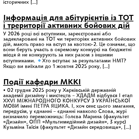
історичних […]
Інформація для абітурієнтів із ТОТ
і трериторії активних бойових дій
У 2026 році всі вступники, зареєстровані або
задекларовані на ТОТ чи територіях активних бойових
дій, мають право на вступ за квотою-2. Це означає, що
вони беруть участь в окремому конкурсі на бюджетні
місця й не конкурують за них разом з іншими
вступниками.
Хто вступає за результатами НМТ?
Якщо ви виїхали до 1 жовтня 2025 року, […]
Події кафедри МККІ
• 02 грудня 2025 року у Харківській державній
академії дизайну і мистецтв – ХДАДМ відбувся І етап
ХХVІ МІЖНАРОДНОГО КОНКУРСУ З УКРАЇНСЬКОЇ
МОВИ імені ПЕТРА ЯЦИКА. І, хоч сенс цього змагання,
передусім, у єднанні – єднанні навколо Слова, журі
визначило переможниць: Голєва Марина (факультет
«Дизайн», ОПП «Мультимедійний дизайн», 3 курс)
Кузьміна Таїсія (факультет «Дизайн середовища», […]