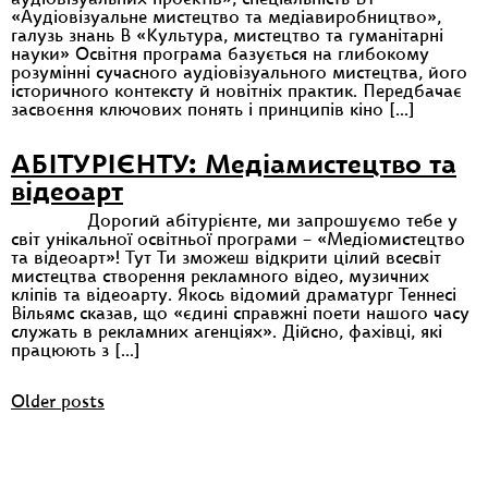
«Аудіовізуальне мистецтво та медіавиробництво»,
галузь знань В «Культура, мистецтво та гуманітарні
науки» Освітня програма базується на глибокому
розумінні сучасного аудіовізуального мистецтва, його
історичного контексту й новітніх практик. Передбачає
засвоєння ключових понять і принципів кіно […]
АБІТУРІЄНТУ: Медіамистецтво та
відеоарт
Дорогий абітурієнте, ми запрошуємо тебе у
світ унікальної освітньої програми – «Медіомистецтво
та відеоарт»! Тут Ти зможеш відкрити цілий всесвіт
мистецтва створення рекламного відео, музичних
кліпів та відеоарту. Якось відомий драматург Теннесі
Вільямс сказав, що «єдині справжні поети нашого часу
служать в рекламних агенціях». Дійсно, фахівці, які
працюють з […]
Posts
Older posts
navigation