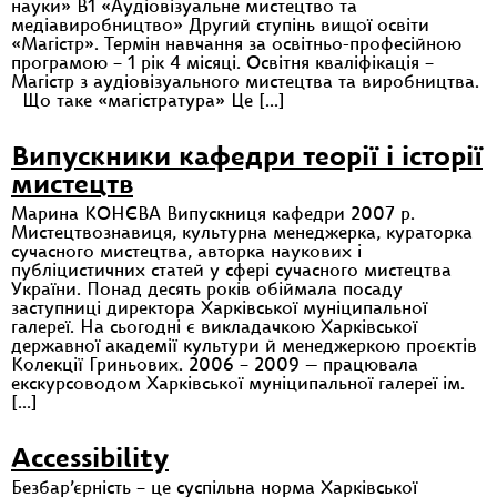
науки» B1 «Аудіовізуальне мистецтво та
медіавиробництво» Другий ступінь вищої освіти
«Магістр». Термін навчання за освітньо-професійною
програмою – 1 рік 4 місяці. Освітня кваліфікація –
Магістр з аудіовізуального мистецтва та виробництва.
Що таке «магістратура» Це […]
Випускники кафедри теорії і історії
мистецтв
Марина КОНЄВА Випускниця кафедри 2007 р.
Мистецтвознавиця, культурна менеджерка, кураторка
сучасного мистецтва, авторка наукових і
публіцистичних статей у сфері сучасного мистецтва
України. Понад десять років обіймала посаду
заступниці директора Харківської муніципальної
галереї. На сьогодні є викладачкою Харківської
державної академії культури й менеджеркою проєктів
Колекції Гриньових. 2006 – 2009 — працювала
екскурсоводом Харківської муніципальної галереї ім.
[…]
Accessibility
Безбар’єрність – це суспільна норма Харківської