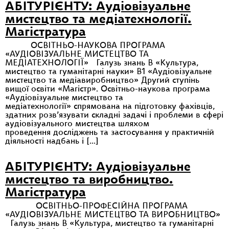
АБІТУРІЄНТУ: Аудіовізуальне
мистецтво та медіатехнології.
Магістратура
ОСВІТНЬО-НАУКОВА ПРОГРАМА
«АУДІОВІЗУАЛЬНЕ МИСТЕЦТВО ТА
МЕДІАТЕХНОЛОГІЇ» Галузь знань В «Культура,
мистецтво та гуманітарні науки» B1 «Аудіовізуальне
мистецтво та медіавиробництво» Другий ступінь
вищої освіти «Магістр». Освітньо-наукова програма
«Аудіовізуальне мистецтво та
медіатехнології» спрямована на підготовку фахівців,
здатних розв’язувати складні задачі і проблеми в сфері
аудіовізуального мистецтва шляхом
проведення досліджень та застосування у практичній
діяльності надбань і […]
АБІТУРІЄНТУ: Аудіовізуальне
мистецтво та виробництво.
Магістратура
ОСВІТНЬО-ПРОФЕСІЙНА ПРОГРАМА
«АУДІОВІЗУАЛЬНЕ МИСТЕЦТВО ТА ВИРОБНИЦТВО»
Галузь знань В «Культура, мистецтво та гуманітарні