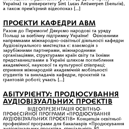
Україна) та університету Sint Lucas Antwerpen (Бельгія),
а також прем’єрний відеопоказ […]
ПРОЄКТИ КАФЕДРИ АВМ
Разом до Перемоги! Дякуємо народові та уряду
Польщі за всебічну підтримку України! Основними
напрямками міжнародно-освітньої діяльності кафедри
Аудіовізуального мистецтва є: взаємодія з
зарубіжними партнерами, міжнародними
організаціями, структурами країн світу та їхніми
представництвами в Україні шляхом поглиблення
академічної, наукової та культурної співпраці;
сприяння міжнародній академічній мобільності
студентів та викладачів кафедри, проєктній та
грантовій роботі; участь […]
АБІТУРІЄНТУ: ПРОДЮСУВАННЯ
АУДІОВІЗУАЛЬНИХ ПРОЄКТІВ
ВІДЕОПРЕЗЕНТАЦІЯ ОСВІТНЬО-
ПРОФЕСІЙНОЇ ПРОГРАМИ «ПРОДЮСУВАННЯ
АУДІОВІЗУАЛЬНИХ ПРОЄКТІВ» Концепція освітньої-
професійної програми для бакалаврів «Продюсування
аудіовізуальних проєктів», спеціальність В1