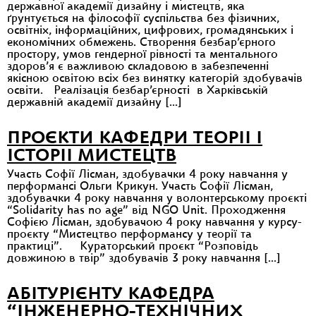
державної академії дизайну і мистецтв, яка
ґрунтується на філософії суспільства без фізичних,
освітніх, інформаційних, цифрових, громадянських і
економічних обмежень. Створення безбар’єрного
простору, умов гендерної рівності та ментального
здоров’я є важливою складовою в забезпеченні
якісною освітою всіх без винятку категорій здобувачів
освіти. Реалізація безбар’єрності в Харківській
державній академії дизайну […]
ПРОЄКТИ КАФЕДРИ ТЕОРІІ І
ІСТОРІІ МИСТЕЦТВ
Участь Софії Лісман, здобувачки 4 року навчання у
перформансі Ольги Крикун. Участь Софії Лісман,
здобувачки 4 року навчання у волонтерському проєкті
“Solidarity has no age” від NGO Unit. Проходження
Софією Лісман, здобувачою 4 року навчання у курсу-
проєкту “Мистецтво перформансу у теорії та
практиці”. Кураторський проєкт “Розповідь
довжиною в твір” здобувачів 3 року навчання […]
АБІТУРІЄНТУ КАФЕДРА
“ІНЖЕНЕРНО-ТЕХНІЧНИХ