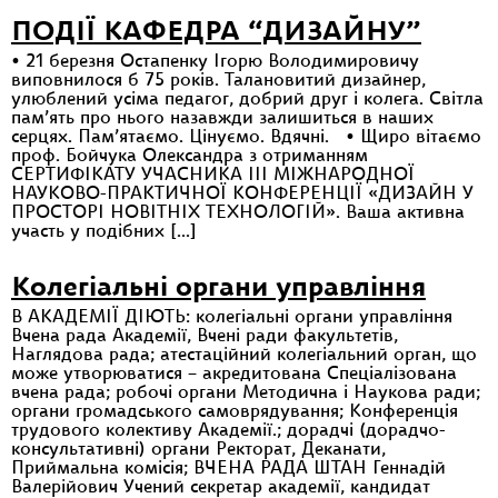
ПОДІЇ КАФЕДРА “ДИЗАЙНУ”
• 21 березня Остапенку Ігорю Володимировичу
виповнилося б 75 років. Талановитий дизайнер,
улюблений усіма педагог, добрий друг і колега. Світла
пам’ять про нього назавжди залишиться в наших
серцях. Пам’ятаємо. Цінуємо. Вдячні. • Щиро вітаємо
проф. Бойчука Олександра з отриманням
СЕРТИФІКАТУ УЧАСНИКА ІІІ МІЖНАРОДНОЇ
НАУКОВО-ПРАКТИЧНОЇ КОНФЕРЕНЦІЇ «ДИЗАЙН У
ПРОСТОРІ НОВІТНІХ ТЕХНОЛОГІЙ». Ваша активна
участь у подібних […]
Колегіальні органи управління
В АКАДЕМІЇ ДІЮТЬ: колегіальні органи управління
Вчена рада Академії, Вчені ради факультетів,
Наглядова рада; атестаційний колегіальний орган, що
може утворюватися – акредитована Спеціалізована
вчена рада; робочі органи Методична і Наукова ради;
органи громадського самоврядування; Конференція
трудового колективу Академії.; дорадчі (дорадчо-
консультативні) органи Ректорат, Деканати,
Приймальна комісія; ВЧЕНА РАДА ШТАН Геннадій
Валерійович Учений секретар академії, кандидат