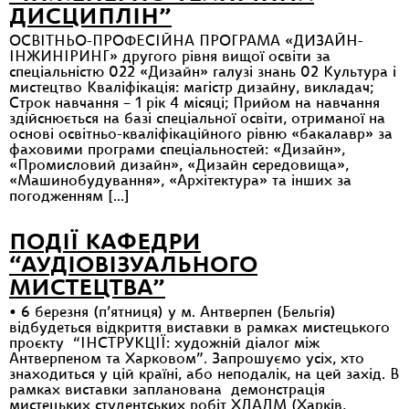
ДИСЦИПЛІН”
ОСВІТНЬО-ПРОФЕСІЙНА ПРОГРАМА «ДИЗАЙН-
ІНЖИНІРИНГ» другого рівня вищої освіти за
спеціальністю 022 «Дизайн» галузі знань 02 Культура і
мистецтво Кваліфікація: магістр дизайну, викладач;
Строк навчання – 1 рік 4 місяці; Прийом на навчання
здійснюється на базі спеціальної освіти, отриманої на
основі освітньо-кваліфікаційного рівню «бакалавр» за
фаховими програми спеціальностей: «Дизайн»,
«Промисловий дизайн», «Дизайн середовища»,
«Машинобудування», «Архітектура» та інших за
погодженням […]
ПОДІЇ КАФЕДРИ
“АУДІОВІЗУАЛЬНОГО
МИСТЕЦТВА”
• 6 березня (п’ятниця) у м. Антверпен (Бельгія)
відбудеться відкриття виставки в рамках мистецького
проєкту “ІНСТРУКЦІЇ: художній діалог між
Антверпеном та Харковом”. Запрошуємо усіх, хто
знаходиться у цій країні, або неподалік, на цей захід. В
рамках виставки запланована демонстрація
мистецьких студентських робіт ХДАДМ (Харків,