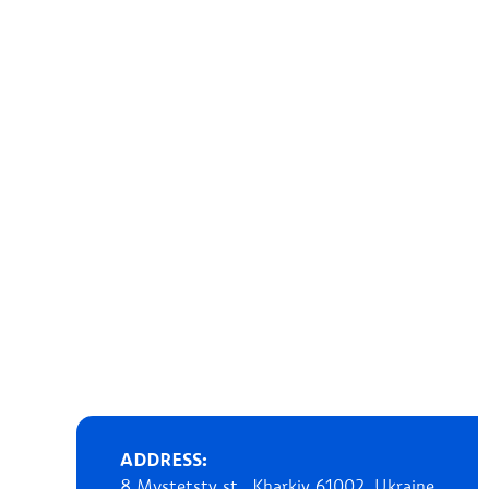
ADDRESS:
8 Mystetstv st., Kharkiv 61002, Ukraine