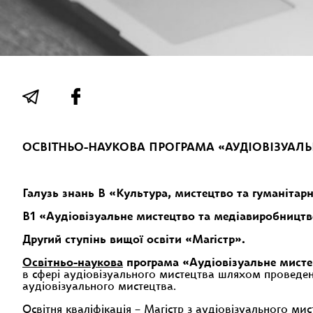
ОСВІТНЬО-НАУКОВА ПРОГРАМА «АУДІОВІЗУАЛЬ
Галузь знань
В «Культура, мистецтво та гуманітарн
B
1 «Аудіовізуальне
мистецтво та медіавиробницт
Другий ступінь вищої освіти «Магістр».
Освітньо-наукова
програма «Аудіовізуальне мистец
в сфері аудіовізуального мистецтва шляхом проведе
аудіовізуального мистецтва.
Освітня кваліфікація – Магістр з аудіовізуального ми