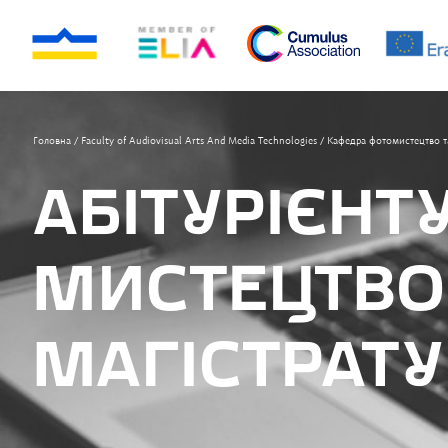
Головна
/
Faculty of Audiovisual Arts And Media Technologies
/
Кафедра фотомистецтво та
АБІТУРІЄНТ
МИСТЕЦТВО 
МАГІСТРАТУ