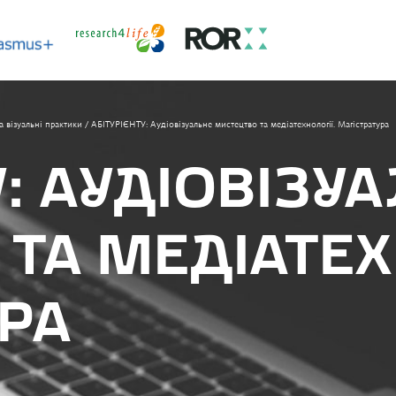
 візуальні практики
/
АБІТУРІЄНТУ: Аудіовізуальне мистецтво та медіатехнології. Магістратура
У: АУДІОВІЗУ
ТА МЕДІАТЕХ
РА