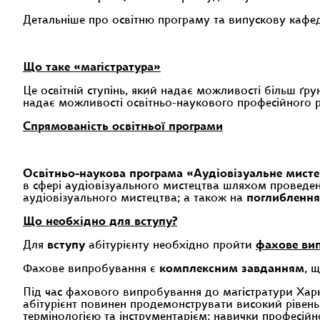
Детальніше про освітню програму та випускову каф
Що таке «магістратура»
Це освітній ступінь, який надає можливості більш ґр
надає можливості освітньо-наукового професійного р
Спрямованість освітньої програми
Освітньо-наукова програма «Аудіовізуальне мисте
в сфері аудіовізуального мистецтва шляхом проведе
аудіовізуального мистецтва; а також на
поглиблення 
Що необхідно для вступу?
Для
вступу
абітурієнту необхідно пройти
фахове ви
Фахове випробування є
комплексним завданням
, 
Під час фахового випробування до магістратури Харкі
абітурієнт повинен продемонструвати високий рівень
термінологією та інструментарієм; навички професійн