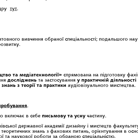
едру
тут
.
унтовного вивчення обраної спеціальності; подальшого нау
озвитку.
цтво та медіатехнології»
спрямована на підготовку фахів
ння
досліджень
та застосування
у практичній діяльності
знань з теорії та практики
аудіовізуального мистецтва.
пробування
.
що включає в себе
письмову та усну
частину.
вської державної академії дизайну і мистецтв факультету
 теоретичних знань з фахових питань, орієнтування в осн
ої та наукової роботи за обраною спеціальністю.