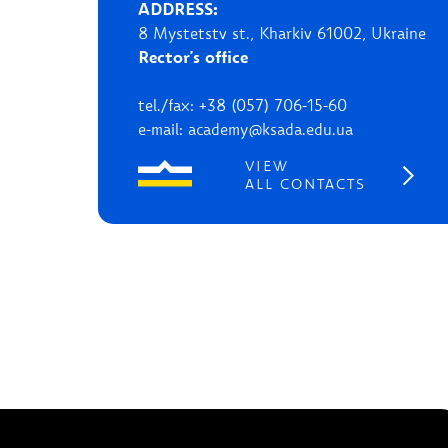
ADDRESS:
8 Mystetstv st., Kharkiv 61002, Ukraine
Rector's office
tel./fax: +38 (057) 706-15-60
e-mail: academy@ksada.edu.ua
VIEW
ALL CONTACTS