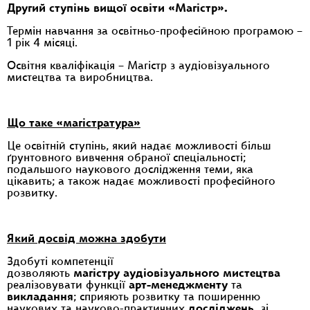
Другий ступінь вищої освіти «Магістр».
Термін навчання за освітньо-професійною програмою –
1 рік 4 місяці.
Освітня кваліфікація – Магістр з аудіовізуального
мистецтва та виробництва.
Що таке «магістратура»
Це освітній ступінь, який надає можливості більш
ґрунтовного вивчення обраної спеціальності;
подальшого наукового дослідження теми, яка
цікавить; а також надає можливості професійного
розвитку.
Який досвід можна здобути
Здобуті компетенції
дозволяють
магістру
аудіовізуального мистецтва
реалізовувати функції
арт-менеджменту
та
викладання
; сприяють розвитку та поширенню
наукових та науково-практичних
досліджень
зі