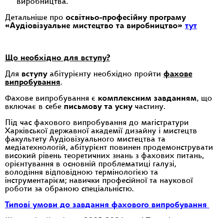
виробництва.
Детальніше про
освітньо-професійну програму
«Аудіовізуальне мистецтво та виробництво»
тут
Що необхідно для вступу?
Для
вступу
абітурієнту необхідно пройти
фахове
випробування
.
Фахове випробування є
комплексним завданням
, що
включає в себе
письмову та усну
частину.
Під час фахового випробування до магістратури
Харківської державної академії дизайну і мистецтв
факультету Аудіовізуального мистецтва та
медіатехнологій, абітурієнт повинен продемонструвати
високий рівень теоретичних знань з фахових питань,
орієнтування в основній проблематиці галузі,
володіння відповідною термінологією та
інструментарієм; навички професійної та наукової
роботи за обраною спеціальністю.
Типові умови до завдання фахового випробування