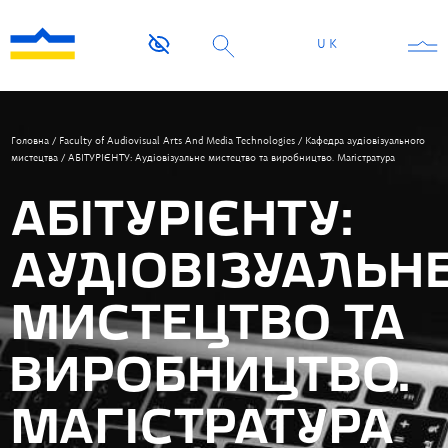
UK
Головна
/
Faculty of Audiovisual Arts And Media Technologies
/
Кафедра аудіовізуального
мистецтва
/
АБІТУРІЄНТУ: Аудіовізуальне мистецтво та виробництво. Магістратура
АБІТУРІЄНТУ:
АУДІОВІЗУАЛЬН
МИСТЕЦТВО ТА
ВИРОБНИЦТВО.
МАГІСТРАТУРА