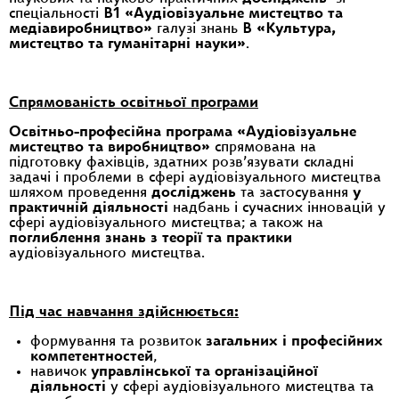
спеціальності
B
1 «Аудіовізуальне
мистецтво
та
медіавиробництво»
галузі знань
В «Культура,
мистецтво та гуманітарні науки»
.
Спрямованість освітньої програми
Освітньо-професійна програма «Аудіовізуальне
мистецтво та виробництво»
спрямована на
підготовку фахівців, здатних розв’язувати складні
задачі і проблеми в сфері аудіовізуального мистецтва
шляхом проведення
досліджень
та застосування
у
практичній діяльності
надбань і сучасних інновацій у
сфері аудіовізуального мистецтва; а також на
поглиблення знань з теорії та практики
аудіовізуального мистецтва.
Під час навчання здійснюється:
формування та розвиток
загальних і професійних
компетентностей
,
навичок
управлінської та організаційної
діяльності
у сфері аудіовізуального мистецтва та