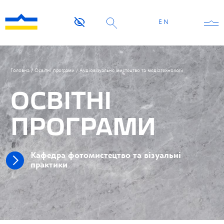
EN
Головна
/
Освітні програми
/
Аудіовізуальне мистецтво та медіатехнології
ОСВІТНІ
ПРОГРАМИ
Кафедра фотомистецтво та візуальні
практики