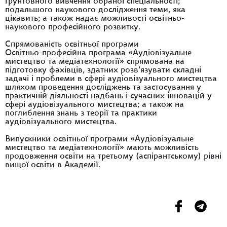
ґрунтовного вивчення обраної спеціальності;
подальшого наукового дослідження теми, яка
цікавить; а також надає можливості освітньо-
наукового професійного розвитку.
Спрямованість освітньої програми
Освітньо-професійна програма «Аудіовізуальне
мистецтво та медіатехнології» спрямована на
підготовку фахівців, здатних розв’язувати складні
задачі і проблеми в сфері аудіовізуального мистецтва
шляхом проведення досліджень та застосування у
практичній діяльності надбань і сучасних інновацій у
сфері аудіовізуального мистецтва; а також на
поглиблення знань з теорії та практики
аудіовізуального мистецтва.
Випускники освітньої програми «Аудіовізуальне
мистецтво та медіатехнології» мають можливість
продовження освіти на третьому (аспірантському) рівні
вищої освіти в Академії.