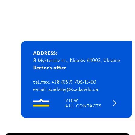
ADDRESS:
8 Mystetstv st., Kharkiv 61002, Ukraine
Rector's office
tel./fax: +38 (057) 706-15-60
e-mail: academy@ksada.edu.ua
VIEW
ALL CONTACTS