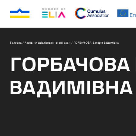
Головна
/
Разові спеціалізовані вчені ради
/
ГОРБАЧОВА Валерія Вадимівна
ГОРБАЧОВА 
ВАДИМІВНА