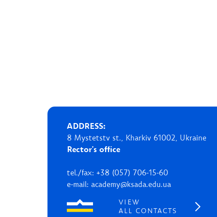
ADDRESS:
8 Mystetstv st., Kharkiv 61002, Ukraine
Rector's office
tel./fax: +38 (057) 706-15-60
e-mail: academy@ksada.edu.ua
VIEW
ALL CONTACTS