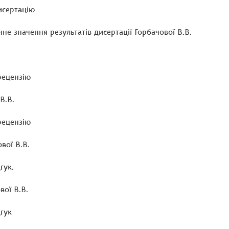
исертацію
не значення результатів дисертації Горбачової В.В.
.
рецензію
В.В.
рецензію
вої В.В.
гук.
вої В.В.
гук