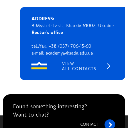
ADDRESS:
8 Mystetstv st., Kharkiv 61002, Ukraine
Rector's office
tel./fax: +38 (057) 706-15-60
e-mail: academy@ksada.edu.ua
VIEW
ALL CONTACTS
Found something interesting?
Want to chat?
CONTACT