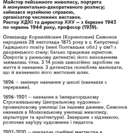
Майстер пейзажного живопису, портрета
й монументально-декоративного розпису;
займався музейною справою,
організатор численних виставок.
Ректор ХДХІ та директор ХХУ — з березня 1943
по червень 1944 року, професор (1939).
Олександр Корнилійович (Корнилович) Симонов
народився 28 листопада 1875 року в с. Капустенці
Гадяцького повіту (нині Полтавська обл.) у сім’ї з
дворянського стану; батько працював юристом.
Осиротів у ранньому дитинстві; його вихованням
займалась тітка. З 14 років самостійно заробляє на
життя й навчання. З дитинства полюбляв малювати,
що й визначило його життєвий шлях.
1896 — закінчує навчання у школі (навчався з
перервами).
1896–1901 — навчання в Імператорському
Строганівському Центральному художньо-
промисловому училищі (за іншими даними, Симонов
навчався в Московському училищі живопису,
скульптури та архітектури). Завершив з відзнакою,
розпочав кар’єру художника і педагога.
1901–1910 — викладає графічні мистецтва в