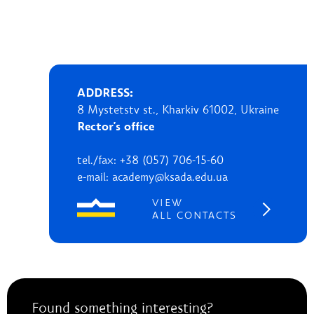
ADDRESS:
8 Mystetstv st., Kharkiv 61002, Ukraine
Rector's office
tel./fax: +38 (057) 706-15-60
e-mail: academy@ksada.edu.ua
VIEW
ALL CONTACTS
Found something interesting?