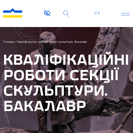
UK
Головна
/
Кваліфікаційні роботи секції скульптури. Бакалавр
КВАЛІФІКАЦІЙНІ
РОБОТИ СЕКЦІЇ
СКУЛЬПТУРИ.
БАКАЛАВР