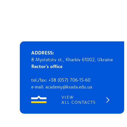
ADDRESS:
8 Mystetstv st., Kharkiv 61002, Ukraine
Rector's office
tel./fax: +38 (057) 706-15-60
e-mail: academy@ksada.edu.ua
VIEW
ALL CONTACTS