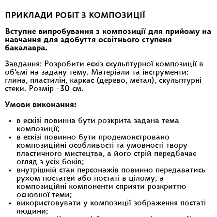
ПРИКЛАДИ РОБІТ З КОМПОЗИЦІЇ
Вступне випробування з композиції для прийому на
навчання для здобуття освітнього ступеня
бакалавра.
Завдання: Розробити ескіз скульптурної композиції в
об’ємі на задану тему. Матеріали та інструменти:
глина, пластилін, каркас (дерево, метал), скульптурні
стеки. Розмір –30 см.
Умови виконання:
в ескізі повинна бути розкрита задана тема
композиції;
в ескізі повинно бути продемонстровано
композиційні особливості та умовності твору
пластичного мистецтва, а його стрій передбачає
огляд з усіх боків;
внутрішній стан персонажів повинно передаватись
рухом постатей або постаті в цілому, а
композиційні компоненти сприяти розкриттю
основної теми;
використовувати у композиції зображення постаті
людини;