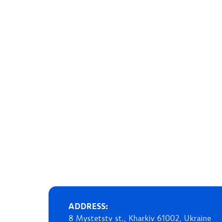
ADDRESS:
8 Mystetstv st., Kharkiv 61002, Ukraine