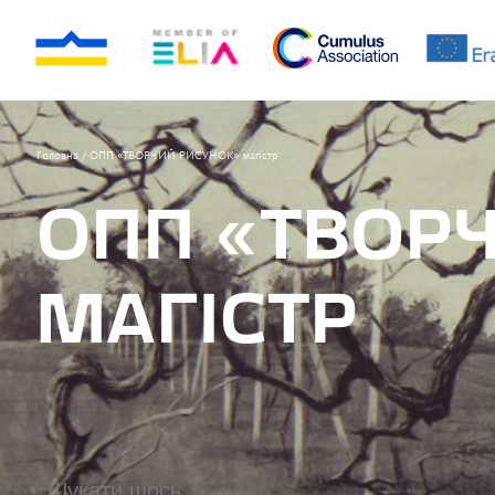
Головна
/
ОПП «ТВОРЧИЙ РИСУНОК» магістр
ОПП «ТВОР
МАГІСТР