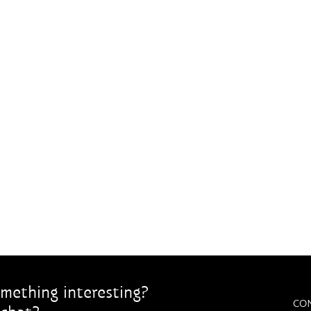
mething interesting?
CO