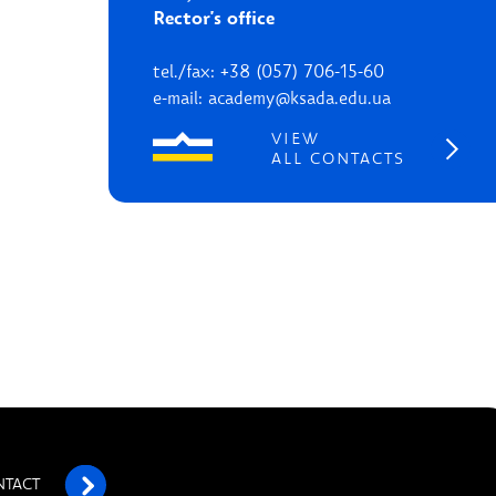
Rector's office
tel./fax: +38 (057) 706-15-60
e-mail: academy@ksada.edu.ua
VIEW
ALL CONTACTS
NTACT