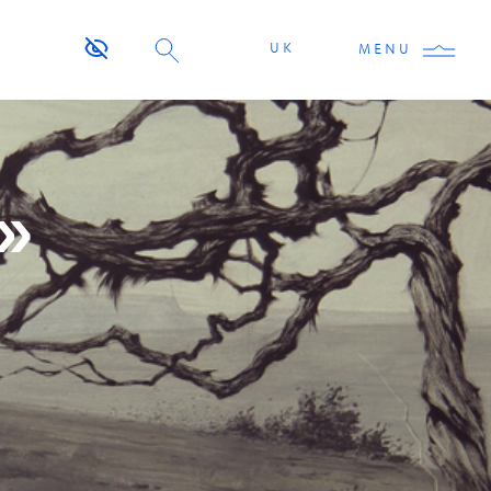
UK
MENU
»