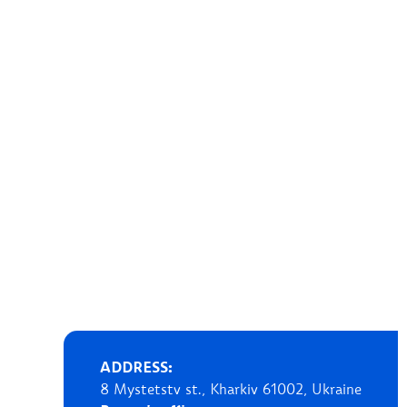
ADDRESS:
8 Mystetstv st., Kharkiv 61002, Ukraine