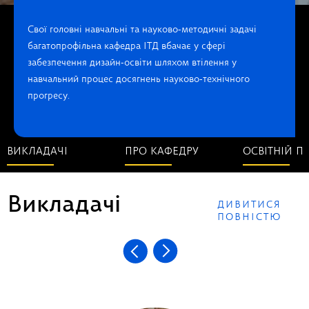
Свої головні навчальні та науково-методичні задачі
багатопрофільна кафедра ІТД вбачає у сфері
забезпечення дизайн-освіти шляхом втілення у
навчальний процес досягнень науково-технічного
прогресу.
ВИКЛАДАЧІ
ПРО КАФЕДРУ
ОСВІТНІЙ П
Викладачі
ДИВИТИСЯ
ПОВНІСТЮ