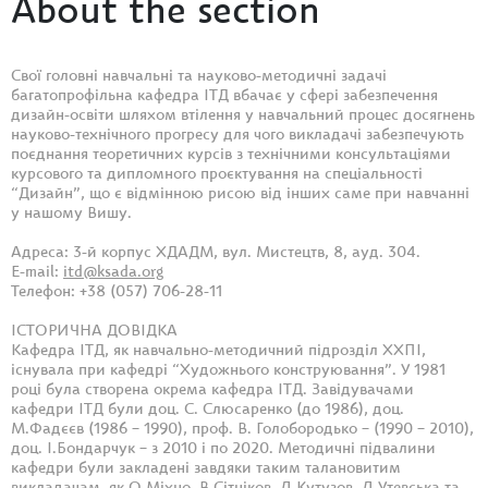
About the section
Свої головні навчальні та науково-методичні задачі
багатопрофільна кафедра ІТД вбачає у сфері забезпечення
дизайн-освіти шляхом втілення у навчальний процес досягнень
науково-технічного прогресу для чого викладачі забезпечують
поєднання теоретичних курсів з технічними консультаціями
курсового та дипломного проєктування на спеціальності
“Дизайн”, що є відмінною рисою від інших саме при навчанні
у нашому Вишу.
Адреса: 3-й корпус ХДАДМ, вул. Мистецтв, 8, ауд. 304.
E-mail:
itd@ksada.org
Телефон: +38 (057) 706-28-11
ІСТОРИЧНА ДОВІДКА
Кафедра ІТД, як навчально-методичний підрозділ ХХПІ,
існувала при кафедрі “Художнього конструювання”. У 1981
році була створена окрема кафедра ІТД. Завідувачами
кафедри ІТД були доц. С. Слюсаренко (до 1986), доц.
М.Фадєєв (1986 – 1990), проф. В. Голобородько – (1990 – 2010),
доц. І.Бондарчук – з 2010 і по 2020. Методичні підвалини
кафедри були закладені завдяки таким талановитим