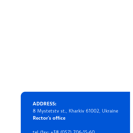
ADDRESS:
8 Mystetstv st., Kharkiv 61002, Ukraine
Rector's office
tel./fax: +38 (057) 706-15-60