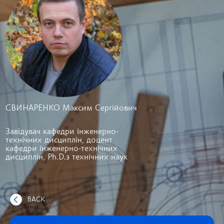
СВИНАРЕНКО Максим Сергійович
Завідувач кафедри інженерно-
технічних дисциплін, доцент
кафедри інженерно-технічних
дисциплін, Ph.D.з технічних наук
BACK