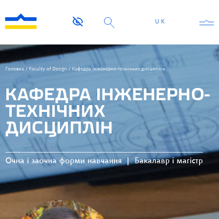
UK
Головна
/
Faculty of Design
/
Кафедра інженерно-технічних дисциплін
КАФЕДРА ІНЖЕНЕРНО-
ТЕХНІЧНИХ
ДИСЦИПЛІН
Очна і заочна форми навчання
|
Бакалавр і магістр