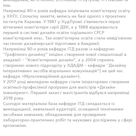
викладачам, як О.Міхно, В.Сітніков, Л.Кутузов, Л.Утевська та
інш.
Наприкінці 80-х років кафедра ініціювала комп’ютерну освіту
у ХХПІ. Спочатку заняття, велись на базі одного з проєктних
інститутів Харкова. У 1987 у ХудПромі з’являються перші
вітчизняні комп’ютери серії ДВК, а у 1988 відкривається
перший в системі дизайн-освіти тодішнього СРСР
комп’ютерний клас. Так комп’ютерна освіта стала невід’ємною
частиною дизайнерської підготовки в Академії.
Наприкінці 90-х років кафедра ІТД разом із кафедрою
“Графічного дизайну” ініціює створення нової спеціалізації в
академії – “Комп’ютерний дизайн”, а у 2004 сприяла
створенню нового підрозділу у ХДАДМ – кафедри “Дизайну
інтерактивних засобів візуальних комунікацій”( на цей час
кафедра «Мультимедійний дизайн»).
У 2017 році викладачи кафедри стали ініціаторами створення
освітньої-професійної програми для магістрів «Дизайн-
інжиніринг». Перший захист магістрантів відбувся наприкінці
2018 року.
Сьогодні матеріальна база кафедри ІТД складається із
викладацької, навчальної аудиторії, оснащеної технічними
засобами навчання, обладнанням для проведення
лабораторно-практичних робіт та наукових досліджень у сфері
ергономіки.