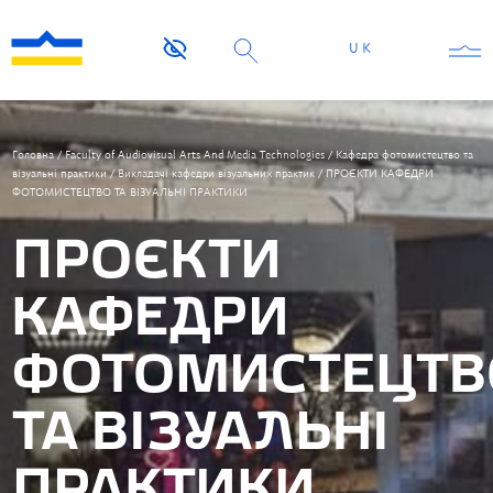
UK
Головна
/
Faculty of Audiovisual Arts And Media Technologies
/
Кафедра фотомистецтво та
візуальні практики
/
Викладачі кафедри візуальних практик
/
ПРОЄКТИ КАФЕДРИ
ФОТОМИСТЕЦТВО ТА ВІЗУАЛЬНІ ПРАКТИКИ
ПРОЄКТИ
КАФЕДРИ
ФОТОМИСТЕЦТВ
ТА ВІЗУАЛЬНІ
ПРАКТИКИ