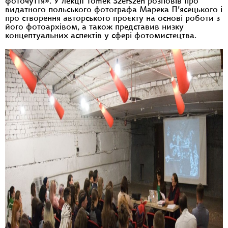
фоточуття». У лекції Tomek Szerszeń розповів про
видатного польського фотографа Марека П’ясецького і
про створення авторського проєкту на основі роботи з
його фотоархівом, а також представив низку
концептуальних аспектів у сфері фотомистецтва.