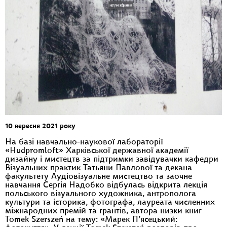
10 вересня 2021 року
На базі навчально-наукової лабораторії
«Hudpromloft» Харківської державної академії
дизайну і мистецтв за підтримки завідувачки кафедри
Візуальних практик Татьяни Павлової та декана
факультету Аудіовізуальне мистецтво та заочне
навчання Сергія Надобко відбулась відкрита лекція
польського візуального художника, антрополога
культури та історика, фотографа, лауреата численних
міжнародних премій та грантів, автора низки книг
Tomek Szerszeń на тему: «Марек П’ясецький: