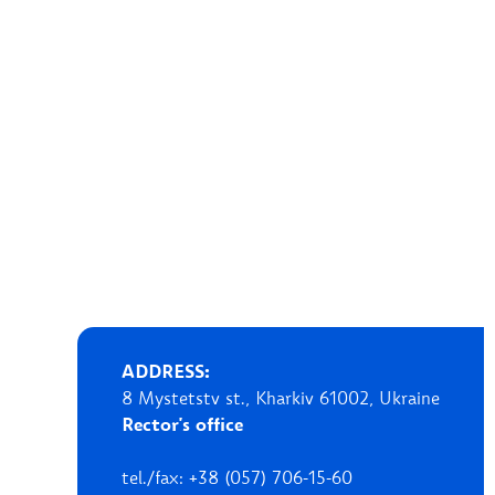
ADDRESS:
8 Mystetstv st., Kharkiv 61002, Ukraine
Rector's office
tel./fax: +38 (057) 706-15-60