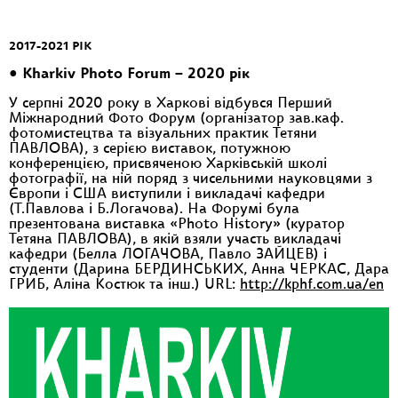
2017-2021 РІК
• Kharkiv Photo Forum – 2020 рік
У серпні 2020 року в Харкові відбувся Перший
Міжнародний Фото Форум (організатор зав.каф.
фотомистецтва та візуальних практик Тетяни
ПАВЛОВА), з серією виставок, потужною
конференцією, присвяченою Харківській школі
фотографії, на ній поряд з чисельними науковцями з
Європи і США виступили і викладачі кафедри
(Т.Павлова і Б.Логачова). На Форумі була
презентована виставка «Photo History» (куратор
Тетяна ПАВЛОВА), в якій взяли участь викладачі
кафедри (Белла ЛОГАЧОВА, Павло ЗАЙЦЕВ) і
студенти (Дарина БЕРДИНСЬКИХ, Анна ЧЕРКАС, Дара
ГРИБ, Аліна Костюк та інш.) URL:
http://kphf.com.ua/en