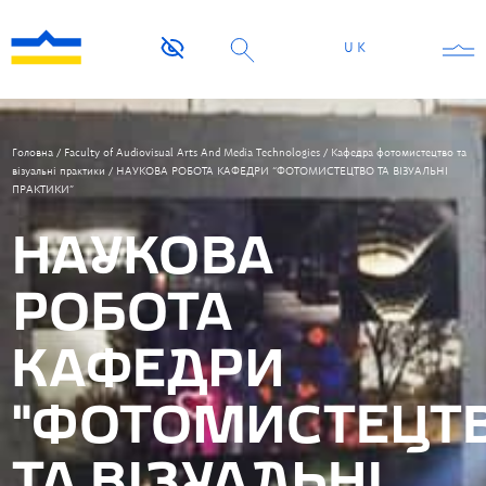
UK
Головна
/
Faculty of Audiovisual Arts And Media Technologies
/
Кафедра фотомистецтво та
візуальні практики
/
НАУКОВА РОБОТА КАФЕДРИ “ФОТОМИСТЕЦТВО ТА ВІЗУАЛЬНІ
ПРАКТИКИ”
НАУКОВА
РОБОТА
КАФЕДРИ
“ФОТОМИСТЕЦТ
ТА ВІЗУАЛЬНІ