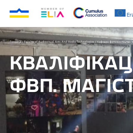
Головна
/
Faculty of Audiovisual Arts And Media Technologies
/
Кафедра фотомистецтво та
КВАЛІФІКАЦ
ФВП. МАГІС