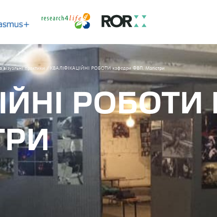
 візуальні практики
/
КВАЛІФІКАЦІЙНІ РОБОТИ кафедри ФВП. Магістри
ІЙНІ РОБОТИ
ТРИ