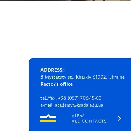
ADDRESS:
8 Mystetstv st., Kharkiv 61002, Ukraine
Rector's office
tel./fax: +38 (057) 706-15-60
e-mail: academy@ksada.edu.ua
VIEW
ALL CONTACTS