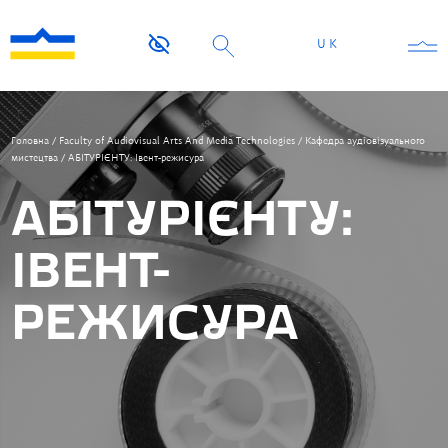
UK
Головна
/
Faculty of Audiovisual Arts And Media Technologies
/
Кафедра аудіовізуального
мистецтва
/
АБІТУРІЄНТУ: Івент-режисура
АБІТУРІЄНТУ:
ІВЕНТ-
РЕЖИСУРА